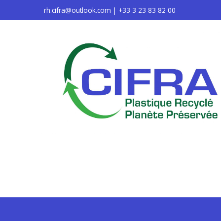
rh.cifra@outlook.com | +33 3 23 83 82 00