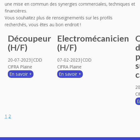
une mise en commun des synergies commerciales, techniques et
financières.
Vous souhaitez plus de renseignements sur les profils
recherchés, vous êtes au bon endroit !
Découpeur
Electromécanicien
O
(H/F)
(H/F)
p
20-07-2023|CDD
07-02-2023|CDD
s
CIFRA Plaine
CIFRA Plaine
c
En savoir +
En savoir +
2
CI
E
1
2