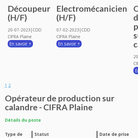
Découpeur
Electromécanicien
O
(H/F)
(H/F)
p
20-07-2023|CDD
07-02-2023|CDD
s
CIFRA Plaine
CIFRA Plaine
c
En savoir +
En savoir +
2
CI
E
1
2
Opérateur de production sur
calandre - CIFRA Plaine
Détails du poste
Type de
Statut
Date de prise